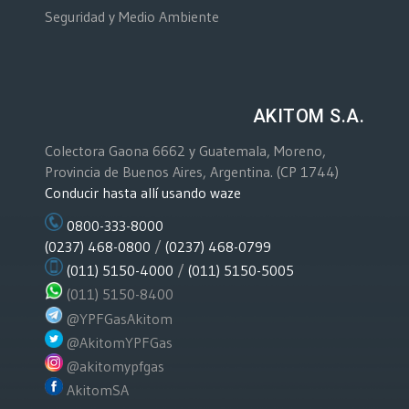
Seguridad y Medio Ambiente
AKITOM S.A.
Colectora Gaona 6662 y Guatemala, Moreno,
Provincia de Buenos Aires, Argentina. (CP 1744)
Conducir hasta allí usando waze
0800-333-8000
(0237) 468-0800
/
(0237) 468-0799
(011) 5150-4000
/
(011) 5150-5005
(011) 5150-8400
@YPFGasAkitom
@AkitomYPFGas
@akitomypfgas
AkitomSA