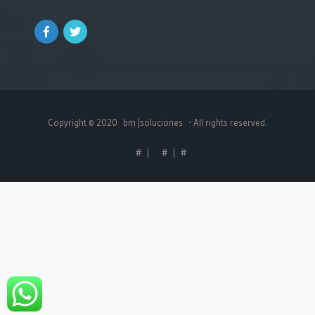
Copyright © 2020
bm |soluciones
- All rights reserved.
#
|
#
|
#