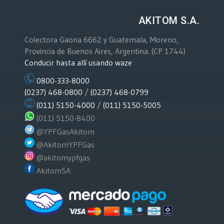
AKITOM S.A.
Colectora Gaona 6662 y Guatemala, Moreno,
Provincia de Buenos Aires, Argentina. (CP 1744)
Conducir hasta allí usando waze
0800-333-8000
(0237) 468-0800
/
(0237) 468-0799
(011) 5150-4000
/
(011) 5150-5005
(011) 5150-8400
@YPFGasAkitom
@AkitomYPFGas
@akitomypfgas
AkitomSA