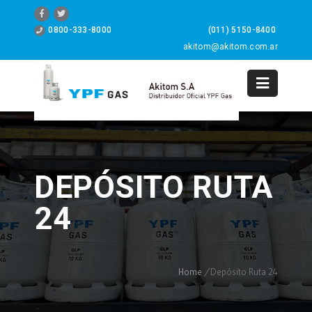
0800-333-8000
(011) 5150-8400
akitom@akitom.com.ar
0
DEPÓSITO RUTA
24
Home
/
Depósito Ruta 24