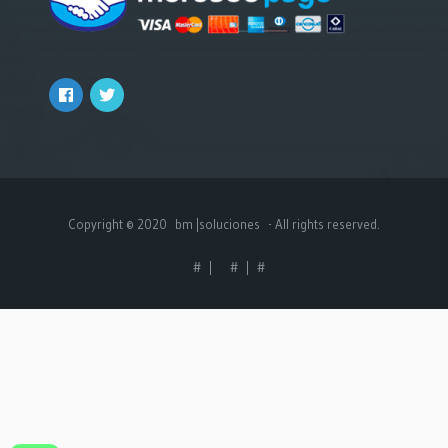
Copyright © 2020
bm |soluciones
- All rights reserved.
#
|
#
|
#