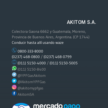
AKITOM S.A.
Colectora Gaona 6662 y Guatemala, Moreno,
Provincia de Buenos Aires, Argentina. (CP 1744)
Conducir hasta allí usando waze
0800-333-8000
(0237) 468-0800
/
(0237) 468-0799
(011) 5150-4000
/
(011) 5150-5005
(011) 5150-8400
@YPFGasAkitom
@AkitomYPFGas
@akitomypfgas
AkitomSA