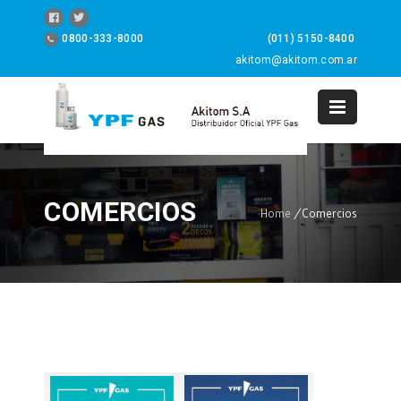
0800-333-8000
(011) 5150-8400
akitom@akitom.com.ar
0
COMERCIOS
Home
/
Comercios