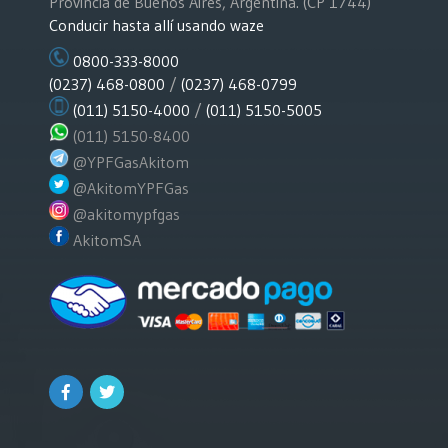
Provincia de Buenos Aires, Argentina. (CP 1744)
Conducir hasta allí usando waze
0800-333-8000
(0237) 468-0800
/
(0237) 468-0799
(011) 5150-4000
/
(011) 5150-5005
(011) 5150-8400
@YPFGasAkitom
@AkitomYPFGas
@akitomypfgas
AkitomSA