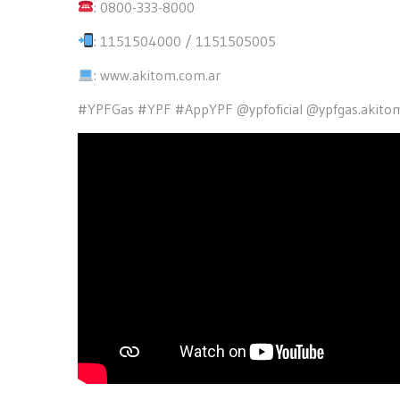
: 0800-333-8000
: 1151504000 / 1151505005
: www.akitom.com.ar
#YPFGas #YPF #AppYPF @ypfoficial @ypfgas.akito