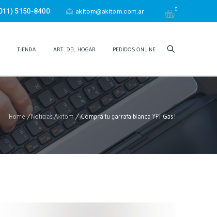
0
011) 5150-8400
akitom@akitom.com.ar
TIENDA
ART. DEL HOGAR
PEDIDOS ONLINE
Home
/
Noticias Akitom
/
¡Comprá tu garrafa blanca YPF Gas!