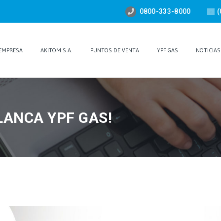
0800-333-8000
(
EMPRESA
AKITOM S.A.
PUNTOS DE VENTA
YPF GAS
NOTICIAS
LANCA YPF GAS!