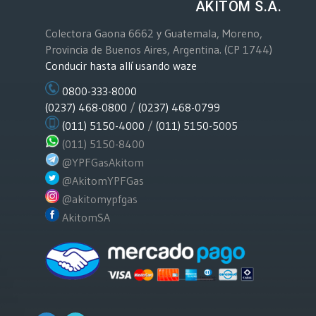
AKITOM S.A.
Colectora Gaona 6662 y Guatemala, Moreno,
Provincia de Buenos Aires, Argentina. (CP 1744)
Conducir hasta allí usando waze
0800-333-8000
(0237) 468-0800
/
(0237) 468-0799
(011) 5150-4000
/
(011) 5150-5005
(011) 5150-8400
@YPFGasAkitom
@AkitomYPFGas
@akitomypfgas
AkitomSA