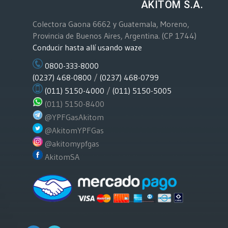
AKITOM S.A.
Colectora Gaona 6662 y Guatemala, Moreno,
Provincia de Buenos Aires, Argentina. (CP 1744)
Conducir hasta allí usando waze
0800-333-8000
(0237) 468-0800
/
(0237) 468-0799
(011) 5150-4000
/
(011) 5150-5005
(011) 5150-8400
@YPFGasAkitom
@AkitomYPFGas
@akitomypfgas
AkitomSA