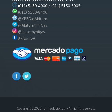
(011) 5150-4000
/
(011) 5150-5005
(011) 5150-8400
@YPFGasAkitom
@AkitomYPFGas
@akitomypfgas
AkitomSA
Copyright © 2020
bm |soluciones
- All rights reserved.