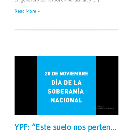
Read More »
YPF: “Este suelo nos pertenece… Acá habitan nuestros sueños”