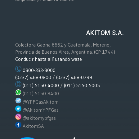
AKITOM S.A.
Colectora Gaona 6662 y Guatemala, Moreno,
Provincia de Buenos Aires, Argentina. (CP 1744)
Conducir hasta allí usando waze
0800-333-8000
(0237) 468-0800
/
(0237) 468-0799
(011) 5150-4000
/
(011) 5150-5005
(011) 5150-8400
@YPFGasAkitom
@AkitomYPFGas
@akitomypfgas
AkitomSA